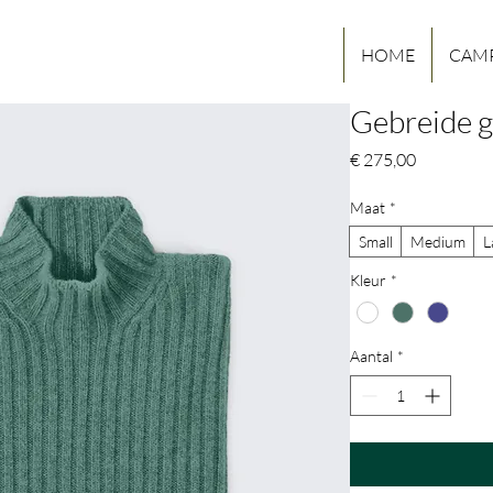
HOME
CAM
Gebreide g
Prijs
€ 275,00
Maat
*
Small
Medium
L
Kleur
*
Aantal
*