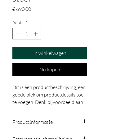
Prijs
€ 690,00
Aantal
*
In winkelwagen
Nu kopen
Dit is een productbeschrijving, een 
goede plek om productdetails toe 
te voegen. Denk bijvoorbeeld aan 
de afmetingen, het materiaal, en 
instructies voor schoonmaak en 
Productinformatie
onderhoud.
Geef hier meer informatie over je 
Retour en terugbetaalbeleid