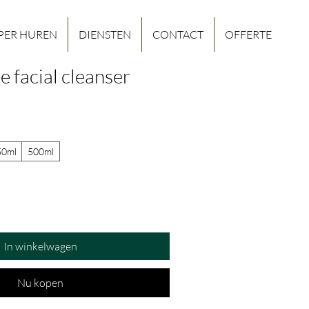
PER HUREN
DIENSTEN
CONTACT
OFFERTE
 facial cleanser
50ml
500ml
In winkelwagen
Nu kopen