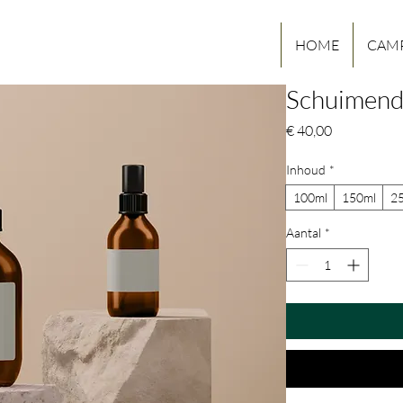
HOME
CAM
Schuimende
Prijs
€ 40,00
Inhoud
*
100ml
150ml
2
Aantal
*