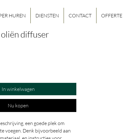
PER HUREN
DIENSTEN
CONTACT
OFFERTE
oliën diffuser
In winkelwagen
Nu kopen
eschrijving, een goede plek om 
 te voegen. Denk bijvoorbeeld aan 
materiaal, en instructies voor 