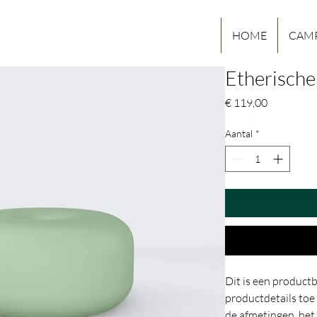
HOME
CAM
Etherische 
Prijs
€ 119,00
Aantal
*
Dit is een productb
productdetails toe
de afmetingen, het 