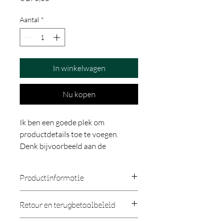
Aantal
*
In winkelwagen
Nu kopen
Ik ben een goede plek om 
productdetails toe te voegen. 
Denk bijvoorbeeld aan de 
afmetingen, het materiaal, en 
instructies voor schoonmaak en 
Productinformatie
onderhoud.
Geef hier meer informatie over je 
Retour en terugbetaalbeleid
product. Denk bijvoorbeeld aan 
de
 maten
, het 
onderhoud van het 